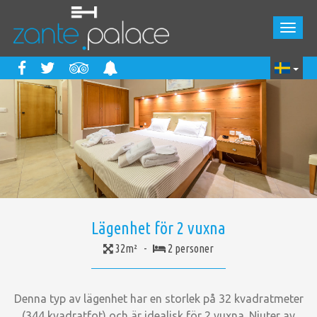
Lägenhet för 2 vuxna
32m² -
2 personer
Denna typ av lägenhet har en storlek på 32 kvadratmeter
(344 kvadratfot) och är idealisk för 2 vuxna. Njuter av